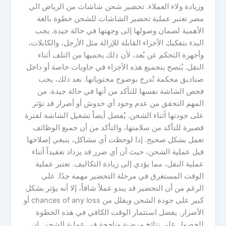
وزيادة ولاء العملاء. تحضير شحن شاشات من الرياض الي
مصر تعتبر عملية تحضير الشاشات للشحن خطوة بالغة
الأهمية لضمان وصولها إلى وجهتها في حالة جيدة. يجب
البدء بتفكيك الأجزاء القابلة للإزالة مثل الأرجل، والكابلات،
وأجهزة التحكم عن بُعد، لأن ذلك يحميها من التلف أثناء
النقل. يُنصح بتجميع هذه الأجزاء في حاويات خاصة أو داخل
صناديق محكمة تُدرج بوضوح محتوياتها. بعد ذلك، يجب
فحص الشاشة نفسها للتأكد من أنها في حالة جيدة. من
المهم التحقق من عدم وجود أي خدوش أو أضرار قد تؤثر
على جودتها أثناء الشحن. يُفضل أيضاً تشغيل الشاشة لفترة
قصيرة للتأكد من سلامتها، والتأكد من أن جميع الوظائف
تعمل بشكل صحيح. إذا لوحظت أي مشاكل، ينبغي إصلاحها
قبل عملية الشحن، حيث أن أي ضرر قد يزداد تعقيداً أثناء
عملية النقل، مما يؤدي إلى زيادة التكاليف. تعتبر عملية
الوقت المستغرق في مرحلة التحضير مهمة جدًا. على
الرغم من أن التحضير قد يبدو عملاً شاقاً، إلا أنه يؤثر بشكل
كبير على جودة الشحن ويقلل من chances of any loss أو
الأضرار. يفضل استثمار الوقت الكافي في هذه الخطوة
للحصول على نتائج مرضية وناجحة في عملية الشحن. إن