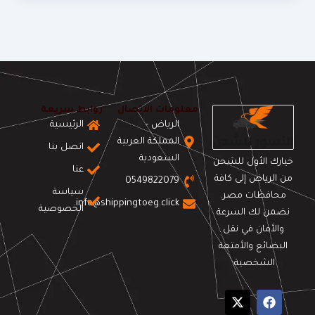
معلومات الاتصال
روابط سريعة
الرياض -
الرئيسية
المملكة العربية
اتصل بنا
السعودية
خيارك الأول للشحن
عنا
من الرياض إلى كافة
0549822079
سياسة
محافظات مصر.
info@shippingtoeg.click
الخصوصية
نضمن لك السرعة
والأمان في نقل
البضائع والأمتعة
الشخصية.
X
Y
F
-
o
a