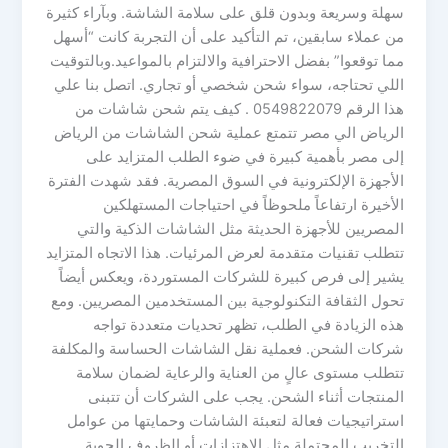
سهلة وسريعة وبدون قلق على سلامة الشاشة. وبآراء كثيرة
من عملاء سابقين، تم التأكيد على أن التجربة كانت “أسهل
مما توقعوا” بفضل الاحترافية والالتزام بالمواعيد.وبالتوقيت
اللي تحتاجه، سواء شحن شخصي أو تجاري. اتصل بنا علي
هذا الرقم 0549822079 . كيف يتم شحن شاشات من
الرياض الي مصر تتمتع عملية شحن الشاشات من الرياض
إلى مصر بأهمية كبيرة في ضوء الطلب المتزايد على
الأجهزة الإلكترونية في السوق المصرية. فقد شهدت الفترة
الأخيرة ارتفاعاً ملحوظاً في احتياجات المستهلكين
المصريين للأجهزة الحديثة مثل الشاشات الذكية والتي
تتطلب تقنيات متقدمة لعرض المرئيات. هذا الاتجاه المتزايد
يشير إلى فرص كبيرة للشركات المستوردة، ويعكس أيضاً
تحول الثقافة التكنولوجية بين المستخدمين المصريين. ومع
هذه الزيادة في الطلب، تظهر تحديات متعددة تواجه
شركات الشحن. فعملية نقل الشاشات الحساسة والمكلفة
تتطلب مستوى عالٍ من العناية والرعاية لضمان سلامة
المنتجات أثناء الشحن. يجب على الشركات أن تتبنى
استراتيجيات فعالة لتعبئة الشاشات وحمايتها من عوامل
التخريب المحتملة مثل الاهتزازات أو الظروف الجوية.