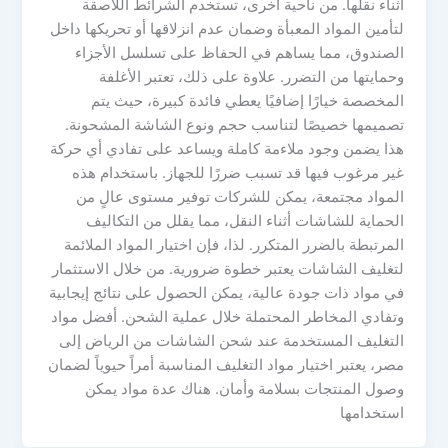
أثناء نقلها. من ناحية أخرى، تستخدم الشرائط اللاصقة
لتأمين المواد المعبأة وضمان عدم انزلاقها أو تحريكها داخل
الصندوق، مما يساهم في الحفاظ على تسلسل الأجزاء
وحمايتها من التضرر. علاوة على ذلك، تعتبر الأغلفة
المخصصة خيارًا إضافيًا يعطي فائدة كبيرة، حيث يتم
تصميمها خصيصًا لتناسب حجم ونوع الشاشة المشحونة.
هذا يضمن وجود ملاءمة كاملة ويساعد على تفادي أي حركة
غير مرغوب فيها قد تسبب ضررًا للجهاز. باستخدام هذه
المواد مجتمعة، يمكن للشركات توفير مستوى عالٍ من
الحماية للشاشات أثناء النقل، مما يقلل من التكاليف
المرتبطة بالضرر المتكرر. لذا، فإن اختيار المواد الملائمة
لتغليف الشاشات يعتبر خطوة ضرورية. من خلال الاستثمار
في مواد ذات جودة عالية، يمكن الحصول على نتائج إيجابية
وتفادي المخاطر المحتملة خلال عملية الشحن. أفضل مواد
التغليف المستخدمة عند شحن الشاشات من الرياض إلى
مصر، يعتبر اختيار مواد التغليف المناسبة أمراً حيوياً لضمان
وصول المنتجات بسلامة وأمان. هناك عدة مواد يمكن
استخدامها