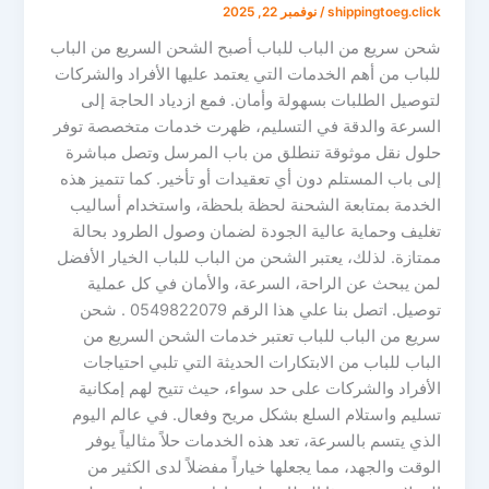
shippingtoeg.click
/
نوفمبر 22, 2025
شحن سريع من الباب للباب أصبح الشحن السريع من الباب
للباب من أهم الخدمات التي يعتمد عليها الأفراد والشركات
لتوصيل الطلبات بسهولة وأمان. فمع ازدياد الحاجة إلى
السرعة والدقة في التسليم، ظهرت خدمات متخصصة توفر
حلول نقل موثوقة تنطلق من باب المرسل وتصل مباشرة
إلى باب المستلم دون أي تعقيدات أو تأخير. كما تتميز هذه
الخدمة بمتابعة الشحنة لحظة بلحظة، واستخدام أساليب
تغليف وحماية عالية الجودة لضمان وصول الطرود بحالة
ممتازة. لذلك، يعتبر الشحن من الباب للباب الخيار الأفضل
لمن يبحث عن الراحة، السرعة، والأمان في كل عملية
توصيل. اتصل بنا علي هذا الرقم 0549822079 . شحن
سريع من الباب للباب تعتبر خدمات الشحن السريع من
الباب للباب من الابتكارات الحديثة التي تلبي احتياجات
الأفراد والشركات على حد سواء، حيث تتيح لهم إمكانية
تسليم واستلام السلع بشكل مريح وفعال. في عالم اليوم
الذي يتسم بالسرعة، تعد هذه الخدمات حلاً مثالياً يوفر
الوقت والجهد، مما يجعلها خياراً مفضلاً لدى الكثير من