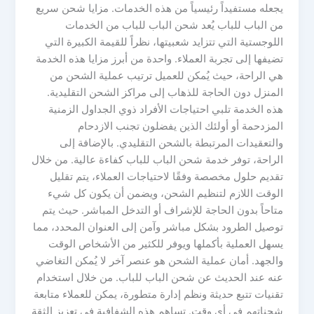
يجعله مستفيداً رئيسياً من هذه الخدمات. مزايا شحن سريع
من الباب للباب يُعد شحن الباب للباب من الخدمات
اللوجستية التي تتزايد شعبيتها، نظراً للقيمة الكبيرة التي
تضيفها إلى تجربة العملاء. واحدة من أبرز مزايا هذه الخدمة
هي الراحة، حيث يُمكن للعميل ترتيب عملية الشحن من
المنزل دون الحاجة للذهاب إلى مراكز الشحن التقليدية.
هذه الخدمة تلبي احتياجات الأفراد ذوي الجداول الزمنية
المزدحمة أو أولئك الذين يفضلون تجنب الازدحام
والتعقيدات المرتبطة بالشحن التقليدي. بالإضافة إلى
الراحة، توفر خدمة شحن الباب للباب كفاءة عالية. من خلال
تقديم حلول مخصصة وفقًا لاحتياجات العملاء، يتم تقليل
الوقت اللازم لتنظيم الشحن، ويضمن أن يكون كل شيء
متاحاً بدون الحاجة للإشراف أو التدخل المباشر. حيث يتم
توصيل الطرود بشكل مباشر وآمن إلى العنوان المحدد، مما
يسهل العملية بأكملها ويوفر للكثير من الأشخاص الوقت
والجهد. أمان عملية الشحن هو عنصر آخر لا يُمكن التغاضي
عنه عند الحديث عن شحن الباب للباب. من خلال استخدام
تقنيات تتبع حديثة ونظم إدارة متطورة، يمكن للعملاء متابعة
شحناتهم في أي وقت. تساهم هذه الشفافية في تعزيز الثقة