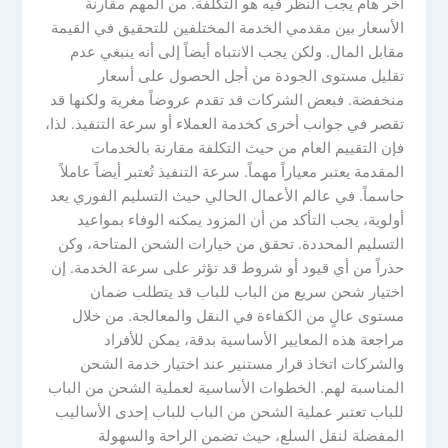
آخر هام يجب النظر فيه هو التكلفة. من المهم مقارنة
الأسعار بين مقدمي الخدمة المختلفين للتحقيق في القيمة
مقابل المال. ولكن يجب الانتباه أيضاً إلى أنه ينبغي عدم
تقليل مستوى الجودة من أجل الحصول على أسعار
منخفضة. فبعض الشركات قد تقدم عروضاً مغرية ولكنها قد
تقصر في جوانب أخرى كخدمة العملاء أو سرعة التنفيذ. لذا،
فإن التقييم العام من حيث التكلفة مقارنة بالخدمات
المقدمة يعتبر معياراً مهماً. سرعة التنفيذ تُعتبر أيضاً عاملاً
حاسماً. في عالم الأعمال الحالي حيث التسليم الفوري يعد
أولوية، يجب التأكد من أن المزود يمكنه الوفاء بمواعيد
التسليم المحددة. تحقق من خيارات الشحن المتاحة، وكن
حذراً من أي قيود أو شروط قد تؤثر على سرعة الخدمة. إن
اختيار شحن سريع من الباب للباب قد يتطلب ضمان
مستوى عالٍ من الكفاءة في النقل والمعالجة. من خلال
مراجعة هذه المعايير الأساسية بدقة، يمكن للأفراد
والشركات اتخاذ قرار مستنير عند اختيار خدمة الشحن
المناسبة لهم. الخطوات الأساسية لعملية الشحن من الباب
للباب تعتبر عملية الشحن من الباب للباب إحدى الأساليب
المفضلة لنقل السلع، حيث تضمن الراحة والسهولة