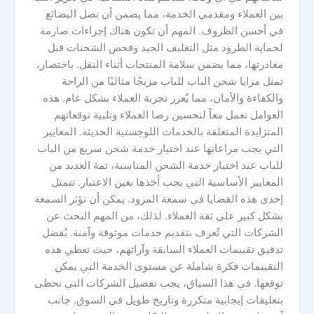
بين العملاء ومقدمي الخدمة، مما يضمن أن تصل البضائع
في أحسن الظروف. المهم أن تكون هناك إجراءات صارمة
لحماية الطرود مثل التغليف الجيد وفحص الشحنات قبل
مغادرتها، مما يضمن سلامة المنتجات أثناء النقل. باختصار،
تمثل مزايا شحن الباب للباب مزيجًا مثاليًا من الراحة
والكفاءة والأمان، مما يُعزز تجربة العملاء بشكل عام. هذه
العوامل تعمل معاً لتحسين رضا العملاء وتلبية توقعاتهم
المتزايدة المتعلقة بالخدمات اللوجستية الحديثة. المعايير
التي يجب مراعاتها عند اختيار خدمة شحن سريع من الباب
للباب عند اختيار خدمة الشحن المناسبة، ثمة العديد من
المعايير الأساسية التي يجب أخذها بعين الاعتبار. تتمثل
إحدى هذه القضايا في سمعة المزود. يمكن أن تؤثر السمعة
بشكل كبير على ثقة العملاء. لذلك، من المهم البحث عن
الشركات التي تُعرف بتقديم خدمات موثوقة وآمنة. يُفضل
تدقيق تقييمات العملاء السابقة وآرائهم، حيث تعطي هذه
التقييمات فكرة شاملة عن مستوى الخدمة التي يمكن
توقعها. في هذا السياق، يجب تفضيل الشركات التي تحظى
بتعليقات إيجابية متكررة وتاريخ طويل في السوق. جانب