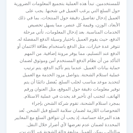
للمستخدمين. تبدأ هذه العملية بتجميع المعلومات الضرورية
حول السلع التي يرغب العميل في شحنها. يجب على
العميل إدخال تفاصيل دقيقة حول المنتجات، بما في ذلك
الأبعاد، الوزن، وقيمة كل عنصر، مما يسهل تخصيص
الخدمات المناسبة. بعد إدخال المعلومات، تأتي مرحلة
الدفع، حيث يقوم العميل باختيار وسيلة الدفع المفضلة له.
تتوفر عدة خيارات، مثل الدفع باستخدام بطاقة الائتمان أو
الدفع عند التسليم، مما يوفر مرونة إضافية. من المهم
التأكد من أن نظام الدفع المستخدم آمن وموثوق لضمان
حماية بيانات العميل. عندما يتم تأكيد الدفع، يتم ترتيب
عملية استلام الشحنة. يتواصل مزود الخدمة مع العميل
لتحديد موعد مناسب لجلب السلع. يُفضل دائمًا أن يتم
توفير معلومات دقيقة حول الموقع، مثل العنوان ورقم
الهاتف، لتجنب أي تأخير قد يحدث في عملية الاستلام.
بمجرد استلام الشحنة، تقوم شركة الشحن بإجراء
الفحوصات اللازمة لضمان سلامة السلع قبل الشحن. تُعد
هذه المرحلة حساسة، إذ يجب أن تتوافق السلع مع المعايير
المحددة لضمان عدم تعرضها لأي أضرار خلال النقل.
وبالتالي، يمكن للعميل متابعة حالة الشحنة عبر الإنترنت،