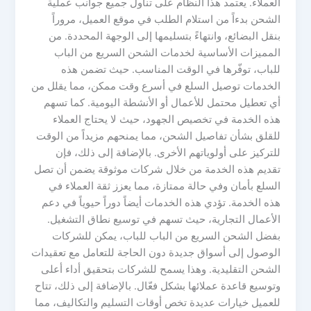
العملاء. يعتمد هذا النظام على تناول جميع جوانب عملية
الشحن بدءاً من استلام الطلب في موقع العميل، مروراً
بنقل البضائع، وانتهاءً بتسليمها إلى الوجهة المحددة. من
المميزات الأساسية لخدمات الشحن السريع من الباب
للباب، توفّرها في الوقت المناسب. حيث تضمن هذه
الخدمات توصيل السلع في أسرع وقت ممكن، مما يقلل من
أي تعطيل محتمل للأعمال أو الأنشطة اليومية. كما تسهم
هذه الخدمة في تخصيص الجهود، حيث لا يحتاج العملاء
للقلق بشأن تفاصيل الشحن، مما يمنحهم مزيداً من الوقت
للتركيز على أولوياتهم الأخرى. بالإضافة إلى ذلك، فإن
تقديم هذه الخدمة من خلال شركات موثوقة يضمن أن تصل
السلع بأمان وفي حالة ممتازة، مما يعزز ثقة العملاء في
هذه الخدمة. تؤدي هذه الخدمات أيضاً دوراً حيوياً في دعم
الأعمال التجارية، حيث تسهم في توسيع نطاق التشغيل.
بفضل الشحن السريع من الباب للباب، يمكن للشركات
الوصول إلى أسواق جديدة دون الحاجة للتعامل مع تعقيدات
الشحن التقليدية. وهذا يسمح للشركات بتحقيق أداء أعلى
وتوسيع قاعدة عملائها بشكل فعّال. بالإضافة إلى ذلك، تتاح
للعميل خيارات عديدة تخص أوقات التسليم والتكاليف، مما