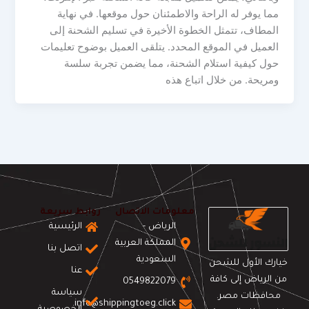
مما يوفر له الراحة والاطمئنان حول موقعها. في نهاية
المطاف، تتمثل الخطوة الأخيرة في تسليم الشحنة إلى
العميل في الموقع المحدد. يتلقى العميل بوضوح تعليمات
حول كيفية استلام الشحنة، مما يضمن تجربة سلسة
ومريحة. من خلال اتباع هذه
معلومات الاتصال
روابط سريعة
الرياض -
الرئيسية
المملكة العربية
اتصل بنا
السعودية
خيارك الأول للشحن
عنا
من الرياض إلى كافة
0549822079
سياسة
محافظات مصر.
info@shippingtoeg.click