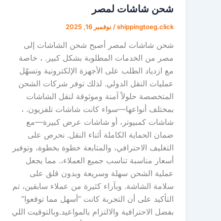
شحن شاشات لمصر
shippingtoeg.click
/
نوفمبر 16, 2025
شحن شاشات لمصر أصبح شحن الشاشات إلى
مصر من الخدمات المطلوبة بشكل كبير. ، خاصة
مع ازدياد الطلب على الأجهزة الإلكترونية وتسهّل
عمليات النقل الدولي. لذلك توفر شركات الشحن
المتخصصة حلولاً آمنة وموثوقة لنقل الشاشات
بمختلف أنواعها—سواء كانت شاشات تلفزيون. ،
شاشات كمبيوتر، أو شاشات عرض كبيرة—مع
ضمان الحماية الكاملة أثناء النقل. نحرص على
التغليف الاحترافي، والمتابعة خطوة بخطوة، وتوفير
أسعار مناسبة تناسب جميع العملاء،. مما يجعل
عملية الشحن سهلة وسريعة وبدون قلق على
سلامة الشاشة. وبآراء كثيرة من عملاء سابقين، تم
التأكيد على أن التجربة كانت “أسهل مما توقعوا”
بفضل الاحترافية والالتزام بالمواعيد.وبالتوقيت اللي