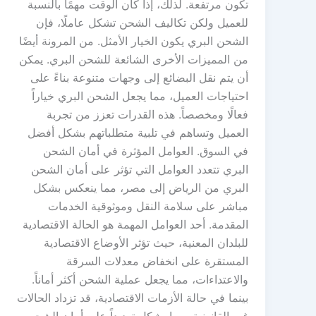
تكون مرتفعة. لذلك، إذا كان الوقت مهمًا بالنسبة
للعميل ولكن تكاليف الشحن تشكل عاملًا، فإن
الشحن البري يكون الخيار الأمثل. من المرونة أيضًا
من المميزات الأخرى الشائعة للشحن البري. يمكن
أن يتم نقل البضائع إلى وجهات متنوعة بناءً على
احتياجات العميل، مما يجعل الشحن البري خياراً
فعالًا ومخصصاً. هذه القدرات تعزز من تجربة
العميل وتساهم في تلبية متطلباتهم بشكل أفضل
في السوق. العوامل المؤثرة في أمان الشحن
البري تتعدد العوامل التي تؤثر على أمان الشحن
البري من الرياض إلى مصر، مما ينعكس بشكل
مباشر على سلامة النقل وموثوقية الخدمات
المقدمة. أحد العوامل المهمة هو الحالة الاقتصادية
للبلدان المعنية، حيث تؤثر الأوضاع الاقتصادية
المستقرة على انخفاض معدلات السرقة
والاعتداءات، مما يجعل عملية الشحن أكثر أماناً.
بينما في حالة الأزمات الاقتصادية، قد تزداد الحالات
غير القانونية، مما يشكل تهديداً على أمان الشحن.