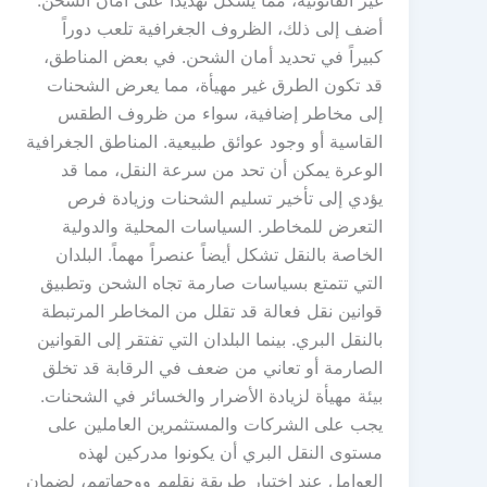
أضف إلى ذلك، الظروف الجغرافية تلعب دوراً
كبيراً في تحديد أمان الشحن. في بعض المناطق،
قد تكون الطرق غير مهيأة، مما يعرض الشحنات
إلى مخاطر إضافية، سواء من ظروف الطقس
القاسية أو وجود عوائق طبيعية. المناطق الجغرافية
الوعرة يمكن أن تحد من سرعة النقل، مما قد
يؤدي إلى تأخير تسليم الشحنات وزيادة فرص
التعرض للمخاطر. السياسات المحلية والدولية
الخاصة بالنقل تشكل أيضاً عنصراً مهماً. البلدان
التي تتمتع بسياسات صارمة تجاه الشحن وتطبيق
قوانين نقل فعالة قد تقلل من المخاطر المرتبطة
بالنقل البري. بينما البلدان التي تفتقر إلى القوانين
الصارمة أو تعاني من ضعف في الرقابة قد تخلق
بيئة مهيأة لزيادة الأضرار والخسائر في الشحنات.
يجب على الشركات والمستثمرين العاملين على
مستوى النقل البري أن يكونوا مدركين لهذه
العوامل عند اختيار طريقة نقلهم ووجهاتهم، لضمان