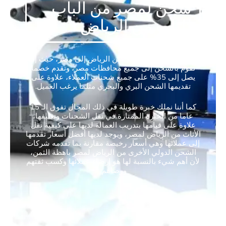
شحن لمصر من الباب
للباب من الرياض
أفضل شركة شحن دولي من الرياض إلى مصر، حيث إننا
نقوم بالشحن إلى جميع محافظات مصر، وتقدم خصما
يصل إلى 35% على جميع شحنات العملاء، علاوة على
تقديمها الشحن البري والبحري مثلما يرغب العميل.
كما أننا نملك خبرة طويلة في ذلك المجال تفوق الـ 15
عاما من الخبرة الممتازة في نقل الشحنات وتغليفها،
علاوة على قيامها بتدريب العمالة لديها على كيفية نقل
الأثاث من الرياض لمصر، ويوجد لديها أفضل أسعار تقدمها
إلى عملائها وهي أسعار رخيصة مقارنة بما تقدمه شركات
الشحن الدولي الأخرى من الرياض لمصر باهظة الثمن،
لأن أهم شيء بالنسبة لها هو إرضاء عملائها وكسب ثقتهم
ورضاهم.